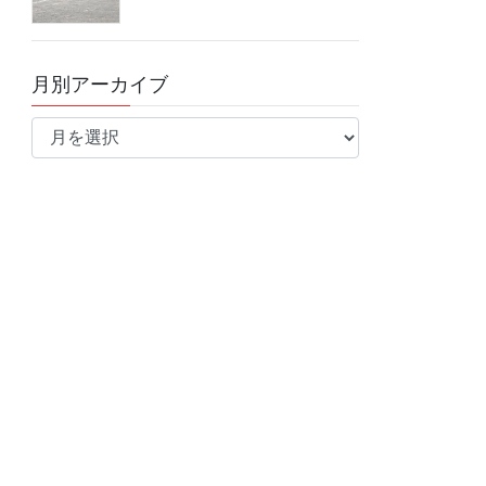
月別アーカイブ
月
別
ア
ー
カ
イ
ブ