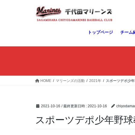
コ
ナ
ン
ビ
テ
ゲ
ン
ー
ツ
シ
トップページ
チーム
へ
ョ
ス
ン
キ
に
ッ
移
プ
動
HOME
マリーンズの活動
2021年
スポーツデポ少年
2021-10-16
/ 最終更新日時 :
2021-10-16
chiyodamar
スポーツデポ少年野球