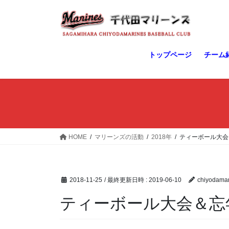
コ
ナ
ン
ビ
テ
ゲ
ン
ー
ツ
シ
トップページ
チーム
へ
ョ
ス
ン
キ
に
ッ
移
プ
動
HOME
マリーンズの活動
2018年
ティーボール大会
2018-11-25
/ 最終更新日時 :
2019-06-10
chiyodamar
ティーボール大会＆忘