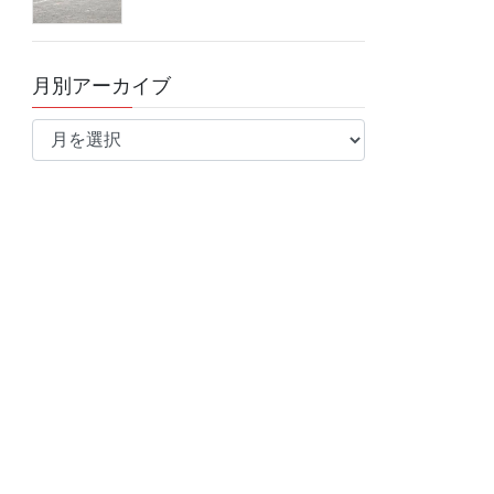
月別アーカイブ
月
別
ア
ー
カ
イ
ブ