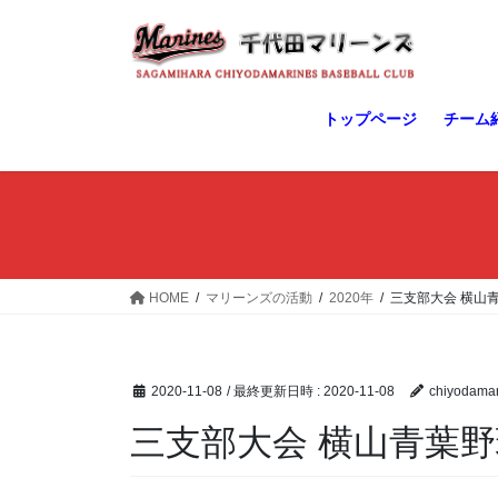
コ
ナ
ン
ビ
テ
ゲ
ン
ー
ツ
シ
トップページ
チーム
へ
ョ
ス
ン
キ
に
ッ
移
プ
動
HOME
マリーンズの活動
2020年
三支部大会 横山
2020-11-08
/ 最終更新日時 :
2020-11-08
chiyodamar
三支部大会 横山青葉