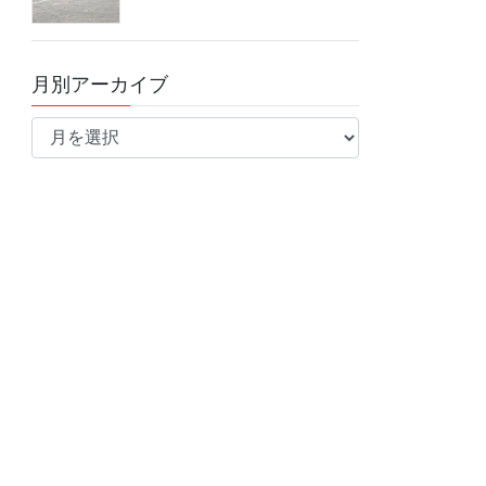
月別アーカイブ
月
別
ア
ー
カ
イ
ブ