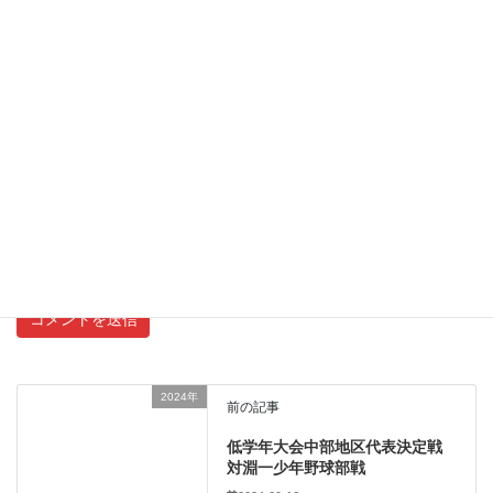
メール
サイト
新しいコメントをメールで通知
新しい投稿をメールで受け取る
2024年
前の記事
低学年大会中部地区代表決定戦
対淵一少年野球部戦