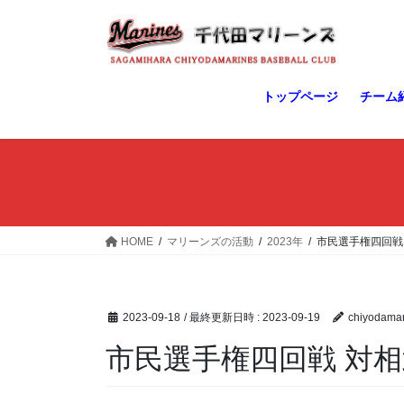
コ
ナ
ン
ビ
テ
ゲ
ン
ー
ツ
シ
トップページ
チーム
へ
ョ
ス
ン
キ
に
ッ
移
プ
動
HOME
マリーンズの活動
2023年
市民選手権四回戦
2023-09-18
/ 最終更新日時 :
2023-09-19
chiyodamar
市民選手権四回戦 対