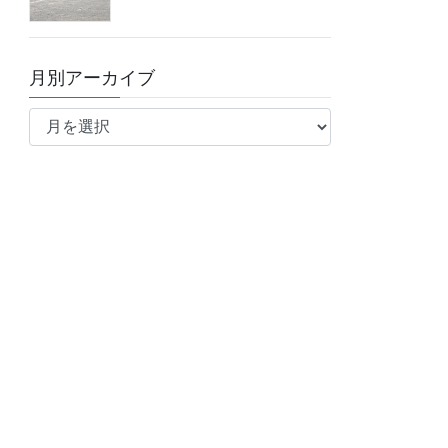
月別アーカイブ
月
別
ア
ー
カ
イ
ブ