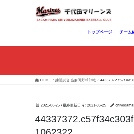
コ
ナ
ン
ビ
テ
ゲ
ン
ー
ツ
シ
トップページ
チーム
へ
ョ
ス
ン
キ
に
ッ
移
プ
動
HOME
練習試合 当麻田野球部戦
44337372.c57f34c3
2021-06-25
/ 最終更新日時 :
2021-06-25
chiyodamar
44337372.c57f34c303
1062322