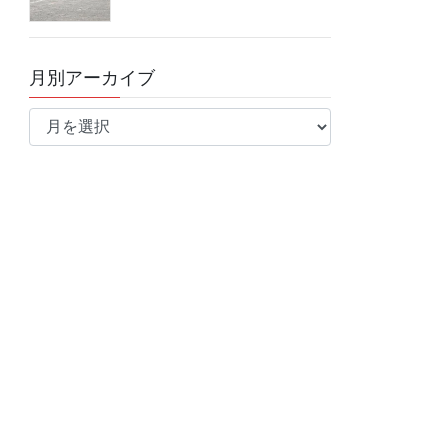
月別アーカイブ
月
別
ア
ー
カ
イ
ブ