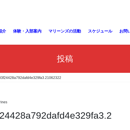
紹介
体験・入部案内
マリーンズの活動
スケジュール
お問
投稿
03f24428a792dafd4e329fa3.21062322
ines
f24428a792dafd4e329fa3.2