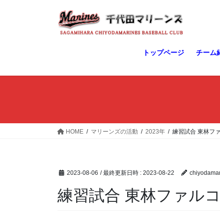
コ
ナ
ン
ビ
テ
ゲ
ン
ー
ツ
シ
トップページ
チーム
へ
ョ
ス
ン
キ
に
ッ
移
プ
動
HOME
マリーンズの活動
2023年
練習試合 東林フ
2023-08-06
/ 最終更新日時 :
2023-08-22
chiyodamar
練習試合 東林ファル