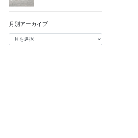
月別アーカイブ
月
別
ア
ー
カ
イ
ブ