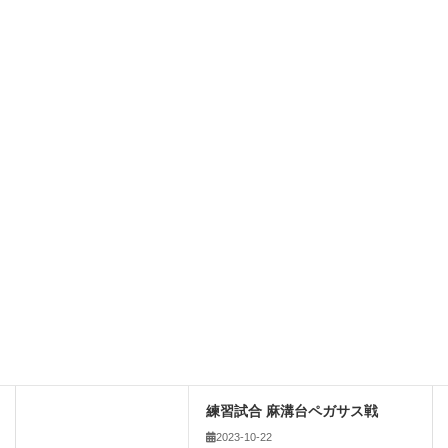
メール
サイト
新しいコメントをメールで通知
新しい投稿をメールで受け取る
2023年
前の記事
練習試合 麻溝台ペガサス戦
2023-10-22