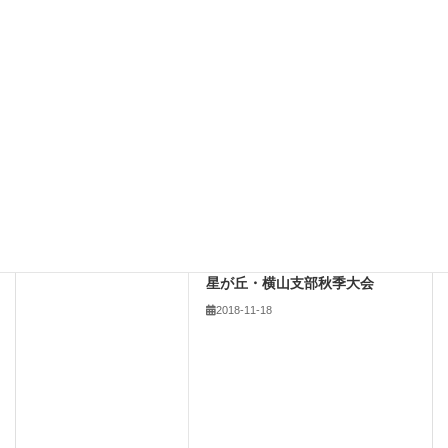
新しいコメントをメールで通知
新しい投稿をメールで受け取る
2018年
前の記事
星が丘・横山支部秋季大会
2018-11-18