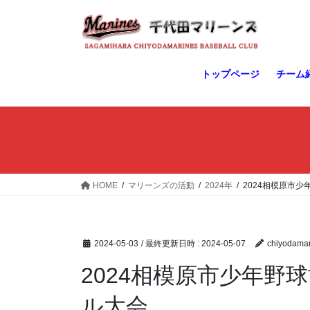
コ
ナ
ン
ビ
テ
ゲ
ン
ー
ツ
シ
トップページ
チーム
へ
ョ
ス
ン
キ
に
ッ
移
プ
動
HOME
マリーンズの活動
2024年
2024相模原市
2024-05-03
/ 最終更新日時 :
2024-05-07
chiyodamar
2024相模原市少年野
ル大会