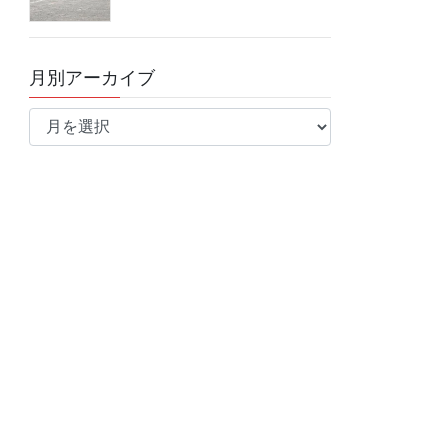
月別アーカイブ
月
別
ア
ー
カ
イ
ブ