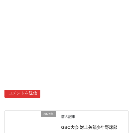
メール
サイト
新しいコメントをメールで通知
新しい投稿をメールで受け取る
2025年
前の記事
GBC大会 対上矢部少年野球部