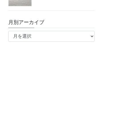
月別アーカイブ
月
別
ア
ー
カ
イ
ブ