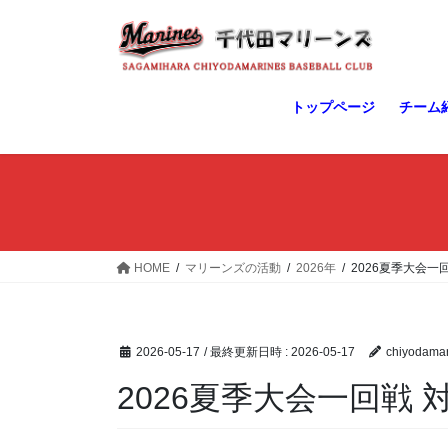
コ
ナ
ン
ビ
テ
ゲ
ン
ー
ツ
シ
トップページ
チーム
へ
ョ
ス
ン
キ
に
ッ
移
プ
動
HOME
マリーンズの活動
2026年
2026夏季大会一
2026-05-17
/ 最終更新日時 :
2026-05-17
chiyodamar
2026夏季大会一回戦