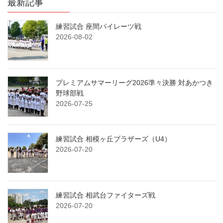
の
最新記事
ー
ー
ペ
ジ
ジ
練習試合 座間パイレーツ戦
ー
2026-08-02
ジ
送
り
プレミアムサマーリーグ2026準々決勝 対あかつき
野球部戦
2026-07-25
練習試合 相模ヶ丘ブラザーズ（U4）
2026-07-20
練習試合 相武台ファイターズ戦
2026-07-20