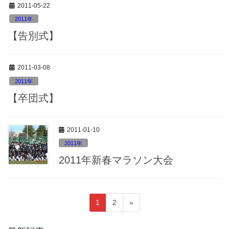
2011-05-22
2011年
【告別式】
2011-03-08
2011年
【卒団式】
2011-01-10
2011年
2011年新春マラソン大会
投
固
固
1
2
»
稿
定
定
ペ
ペ