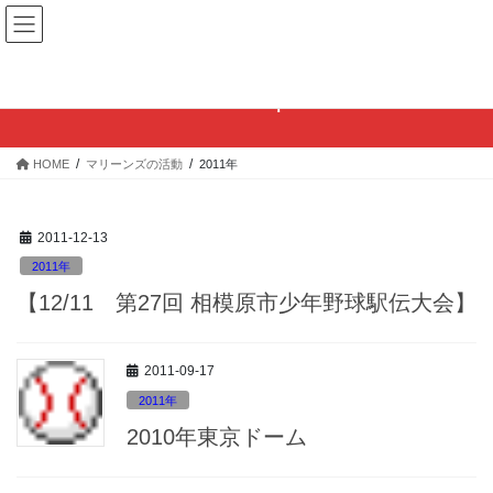
コ
ナ
ン
ビ
テ
ゲ
ン
ー
2011年
ツ
シ
へ
ョ
ス
ン
HOME
マリーンズの活動
2011年
キ
に
ッ
移
プ
動
2011-12-13
2011年
【12/11 第27回 相模原市少年野球駅伝大会】
2011-09-17
2011年
2010年東京ドーム