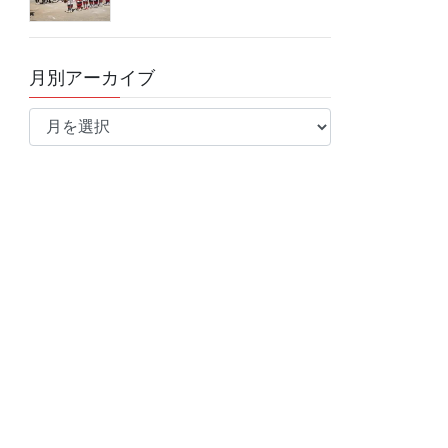
月別アーカイブ
月
別
ア
ー
カ
イ
ブ