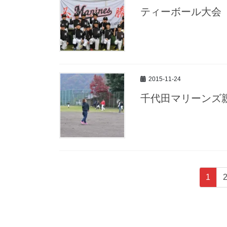
ティーボール大会
2015-11-24
千代田マリーンズ
投
固
1
稿
定
ペ
の
ー
ペ