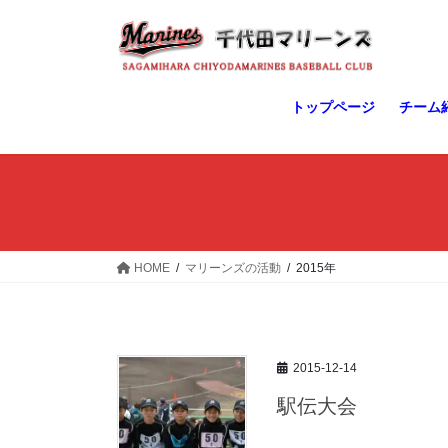
コ
ナ
ン
ビ
テ
ゲ
ン
ー
ツ
シ
トップページ
チーム
へ
ョ
ス
ン
キ
に
ッ
移
プ
動
HOME
マリーンズの活動
2015年
2015-12-14
駅伝大会