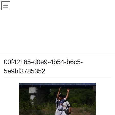
コ
ナ
ン
ビ
テ
ゲ
ン
ー
メディア
ツ
シ
へ
ョ
ス
ン
HOME
メディア
00f42165-d0e9-4b54-b6c5-5e9bf3785352
キ
に
ッ
移
プ
動
2026-05-30
/ 最終更新日時 :
2026-05-30
chiyodamarines
00f42165-d0e9-4b54-b6c5-
5e9bf3785352