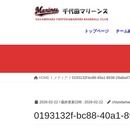
コ
ナ
ン
ビ
テ
ゲ
ン
ー
ツ
シ
トップページ
チーム
へ
ョ
ス
ン
キ
に
ッ
移
プ
動
HOME
メディア
0193132f-bc88-40a1-8938-29a6a47
2026-02-22
/ 最終更新日時 :
2026-02-22
chiyodamar
0193132f-bc88-40a1-