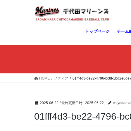
コ
ナ
ン
ビ
テ
ゲ
ン
ー
ツ
シ
トップページ
チーム
へ
ョ
ス
ン
キ
に
ッ
移
プ
動
HOME
メディア
01fff4d3-be22-4796-bc8f-1bd2e6de7
2025-06-22
/ 最終更新日時 :
2025-06-22
chiyodamar
01fff4d3-be22-4796-b