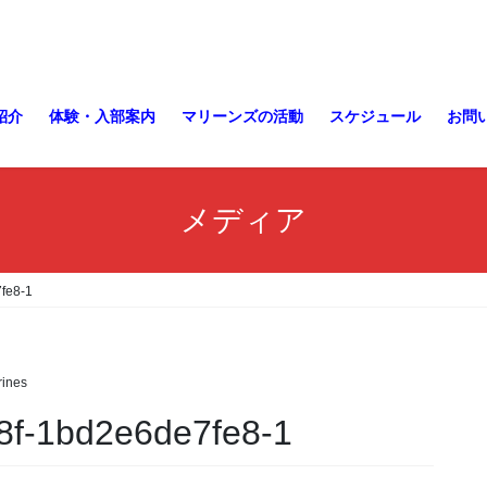
紹介
体験・入部案内
マリーンズの活動
スケジュール
お問
メディア
fe8-1
ines
c8f-1bd2e6de7fe8-1