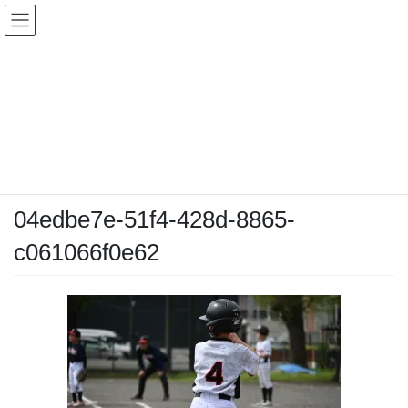
コ
ナ
ン
ビ
テ
ゲ
ン
ー
メディア
ツ
シ
へ
ョ
ス
ン
HOME
メディア
04edbe7e-51f4-428d-8865-c061066f0e62
キ
に
ッ
移
プ
動
2026-04-12
/ 最終更新日時 :
2026-04-12
chiyodamarines
04edbe7e-51f4-428d-8865-
c061066f0e62