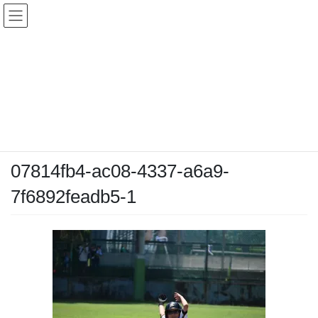
コ
ナ
ン
ビ
テ
ゲ
ン
ー
メディア
ツ
シ
へ
ョ
ス
ン
HOME
メディア
07814fb4-ac08-4337-a6a9-7f6892feadb5-1
キ
に
ッ
移
プ
動
2025-06-22
/ 最終更新日時 :
2025-06-22
chiyodamarines
07814fb4-ac08-4337-a6a9-
7f6892feadb5-1