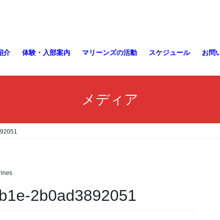
紹介
体験・入部案内
マリーンズの活動
スケジュール
お問
メディア
892051
ines
8b1e-2b0ad3892051