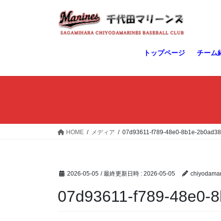
コ
ナ
ン
ビ
テ
ゲ
ン
ー
ツ
シ
トップページ
チーム
へ
ョ
ス
ン
キ
に
ッ
移
プ
動
HOME
メディア
07d93611-f789-48e0-8b1e-2b0ad3
2026-05-05
/ 最終更新日時 :
2026-05-05
chiyodamar
07d93611-f789-48e0-