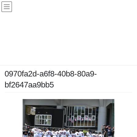
コ
ナ
ン
ビ
テ
ゲ
ン
ー
メディア
ツ
シ
へ
ョ
ス
ン
HOME
メディア
0970fa2d-a6f8-40b8-80a9-bf2647aa9bb5
キ
に
ッ
移
プ
動
2026-04-12
/ 最終更新日時 :
2026-04-12
chiyodamarines
0970fa2d-a6f8-40b8-80a9-
bf2647aa9bb5