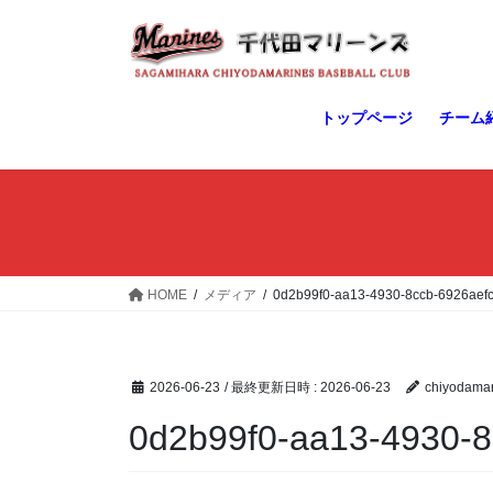
コ
ナ
ン
ビ
テ
ゲ
ン
ー
ツ
シ
トップページ
チーム
へ
ョ
ス
ン
キ
に
ッ
移
プ
動
HOME
メディア
0d2b99f0-aa13-4930-8ccb-6926aef
2026-06-23
/ 最終更新日時 :
2026-06-23
chiyodamar
0d2b99f0-aa13-4930-8