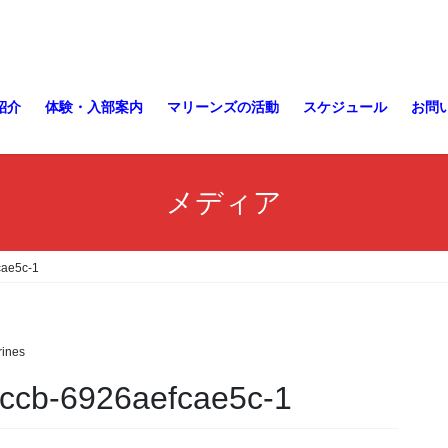
紹介
体験・入部案内
マリーンズの活動
スケジュール
お問
メディア
cae5c-1
ines
ccb-6926aefcae5c-1