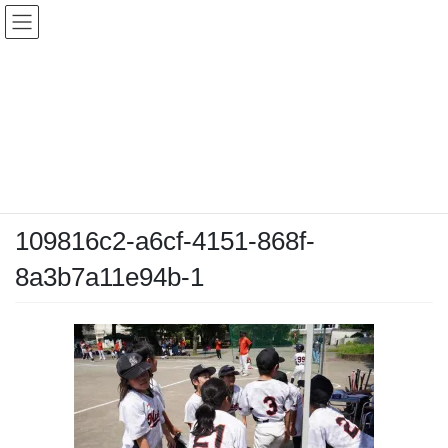
コ
ナ
ン
ビ
テ
ゲ
ン
ー
メディア
ツ
シ
へ
ョ
ス
ン
HOME
メディア
109816c2-a6cf-4151-868f-8a3b7a11e94b-1
キ
に
ッ
移
プ
動
2025-06-29
/ 最終更新日時 :
2025-06-29
chiyodamarines
109816c2-a6cf-4151-868f-
8a3b7a11e94b-1