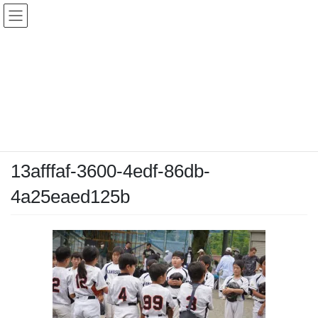
コ
ナ
ン
ビ
テ
ゲ
ン
ー
メディア
ツ
シ
へ
ョ
ス
ン
HOME
メディア
13afffaf-3600-4edf-86db-4a25eaed125b
キ
に
ッ
移
プ
動
2026-06-23
/ 最終更新日時 :
2026-06-23
chiyodamarines
13afffaf-3600-4edf-86db-
4a25eaed125b