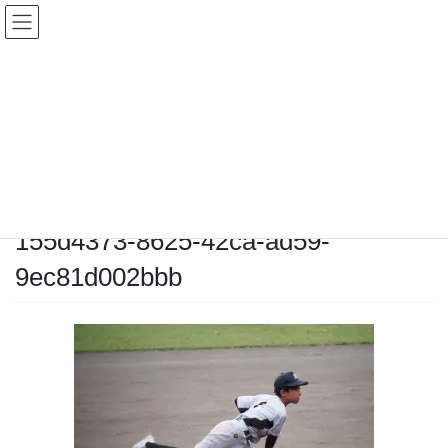
コ
ナ
ン
ビ
テ
ゲ
ン
ー
メディア
ツ
シ
へ
ョ
ス
ン
HOME
メディア
155d4373-8625-42ca-ad59-9ec81d002bbb
キ
に
ッ
移
プ
動
2025-10-19
/ 最終更新日時 :
2025-10-19
chiyodamarines
155d4373-8625-42ca-ad59-
9ec81d002bbb