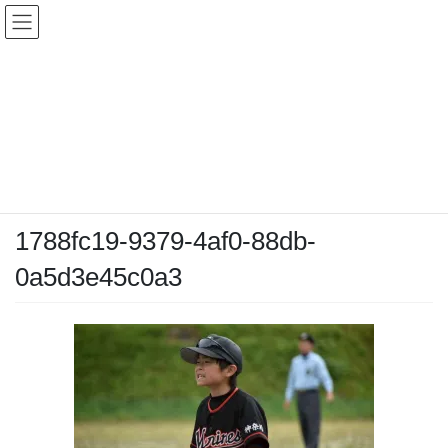
コ
ナ
ン
ビ
テ
ゲ
ン
ー
メディア
ツ
シ
へ
ョ
ス
ン
HOME
メディア
1788fc19-9379-4af0-88db-0a5d3e45c0a3
キ
に
ッ
移
プ
動
2026-04-26
/ 最終更新日時 :
2026-04-26
chiyodamarines
1788fc19-9379-4af0-88db-
0a5d3e45c0a3