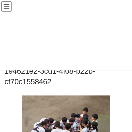
コ
ナ
ン
ビ
テ
ゲ
ン
ー
メディア
ツ
シ
へ
ョ
ス
ン
HOME
メディア
194621e2-3cd1-4f08-b22b-cf70c1558462
キ
に
ッ
移
プ
動
2025-10-12
/ 最終更新日時 :
2025-10-12
chiyodamarines
194621e2-3cd1-4f08-b22b-
cf70c1558462