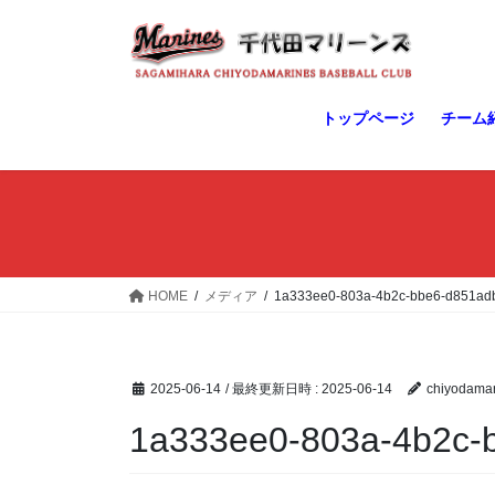
コ
ナ
ン
ビ
テ
ゲ
ン
ー
ツ
シ
トップページ
チーム
へ
ョ
ス
ン
キ
に
ッ
移
プ
動
HOME
メディア
1a333ee0-803a-4b2c-bbe6-d851ad
2025-06-14
/ 最終更新日時 :
2025-06-14
chiyodamar
1a333ee0-803a-4b2c-