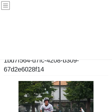
コ
ナ
ン
ビ
テ
ゲ
ン
ー
メディア
ツ
シ
へ
ョ
ス
ン
HOME
メディア
1bd7f564-d7fc-4208-b309-67d2e6028f14
キ
に
ッ
移
プ
動
2025-10-05
/ 最終更新日時 :
2025-10-05
chiyodamarines
1bd7f564-d7fc-4208-b309-
67d2e6028f14