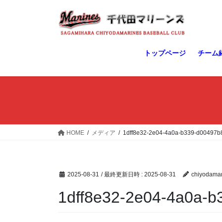
コ
ナ
ン
ビ
テ
ゲ
ン
ー
ツ
シ
トップページ
チーム
へ
ョ
ス
ン
キ
に
ッ
移
プ
動
HOME
メディア
1dff8e32-2e04-4a0a-b339-d00497b
2025-08-31
/ 最終更新日時 :
2025-08-31
chiyodamar
1dff8e32-2e04-4a0a-