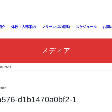
紹介
体験・入部案内
マリーンズの活動
スケジュール
お問
メディア
0a0bf2-1
ines
a576-d1b1470a0bf2-1