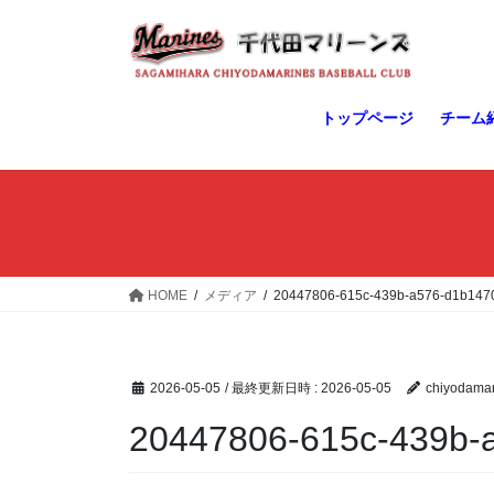
コ
ナ
ン
ビ
テ
ゲ
ン
ー
ツ
シ
トップページ
チーム
へ
ョ
ス
ン
キ
に
ッ
移
プ
動
HOME
メディア
20447806-615c-439b-a576-d1b147
2026-05-05
/ 最終更新日時 :
2026-05-05
chiyodamar
20447806-615c-439b-