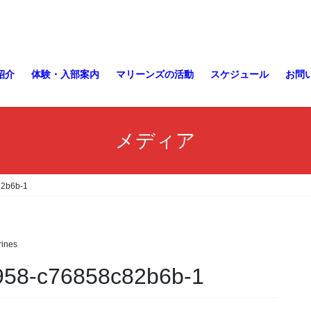
紹介
体験・入部案内
マリーンズの活動
スケジュール
お問
メディア
82b6b-1
ines
958-c76858c82b6b-1