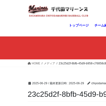
コ
ナ
ン
ビ
テ
ゲ
ン
ー
ツ
シ
トップページ
チーム
へ
ョ
ス
ン
キ
に
ッ
移
プ
動
HOME
メディア
23c25d2f-8bfb-45d9-b958-c76858c
2025-06-29
/ 最終更新日時 :
2025-06-29
chiyodamar
23c25d2f-8bfb-45d9-b