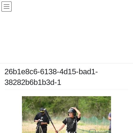
コ
ナ
ン
ビ
テ
ゲ
ン
ー
メディア
ツ
シ
へ
ョ
ス
ン
HOME
メディア
26b1e8c6-6138-4d15-bad1-38282b6b1b3d-1
キ
に
ッ
移
プ
動
2025-04-22
/ 最終更新日時 :
2025-04-22
chiyodamarines
26b1e8c6-6138-4d15-bad1-
38282b6b1b3d-1