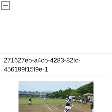
コ
ナ
ン
ビ
テ
ゲ
ン
ー
メディア
ツ
シ
へ
ョ
ス
ン
HOME
メディア
271627eb-a4cb-4283-82fc-456199f15f9e-1
キ
に
ッ
移
プ
動
2025-07-05
/ 最終更新日時 :
2025-07-05
chiyodamarines
271627eb-a4cb-4283-82fc-
456199f15f9e-1