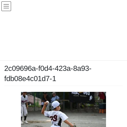
コ
ナ
ン
ビ
テ
ゲ
ン
ー
メディア
ツ
シ
へ
ョ
ス
ン
HOME
メディア
2c09696a-f0d4-423a-8a93-fdb08e4c01d7-1
キ
に
ッ
移
プ
動
2026-06-23
/ 最終更新日時 :
2026-06-23
chiyodamarines
2c09696a-f0d4-423a-8a93-
fdb08e4c01d7-1