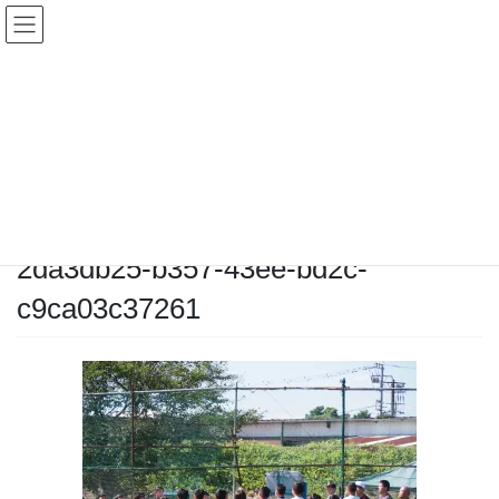
コ
ナ
ン
ビ
テ
ゲ
ン
ー
メディア
ツ
シ
へ
ョ
ス
ン
HOME
メディア
2da3db25-b357-43ee-bd2c-c9ca03c37261
キ
に
ッ
移
プ
動
2025-09-08
/ 最終更新日時 :
2025-09-08
chiyodamarines
2da3db25-b357-43ee-bd2c-
c9ca03c37261