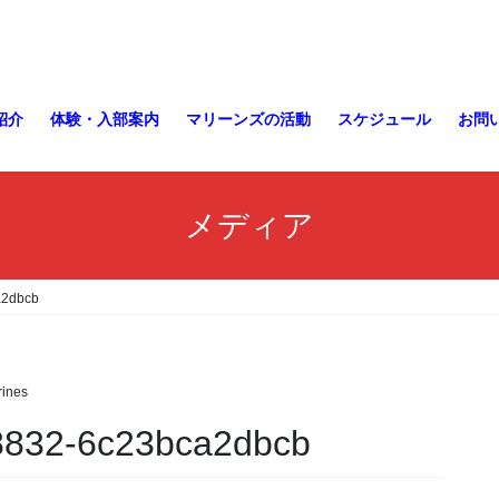
紹介
体験・入部案内
マリーンズの活動
スケジュール
お問
メディア
a2dbcb
ines
8832-6c23bca2dbcb