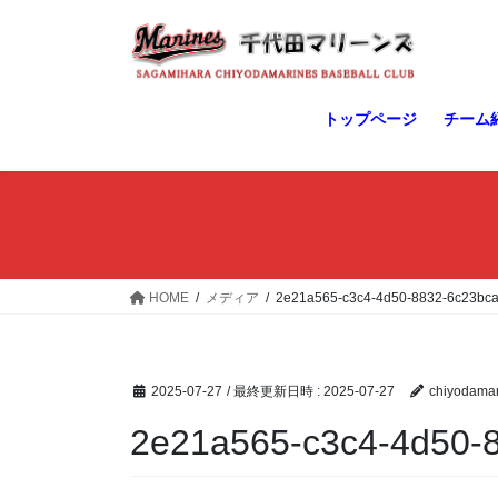
コ
ナ
ン
ビ
テ
ゲ
ン
ー
ツ
シ
トップページ
チーム
へ
ョ
ス
ン
キ
に
ッ
移
プ
動
HOME
メディア
2e21a565-c3c4-4d50-8832-6c23bc
2025-07-27
/ 最終更新日時 :
2025-07-27
chiyodamar
2e21a565-c3c4-4d50-