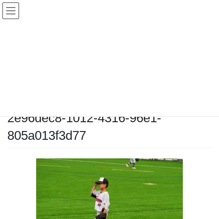
コ
ナ
ン
ビ
テ
ゲ
ン
ー
メディア
ツ
シ
へ
ョ
ス
ン
HOME
メディア
2e96dec8-1012-4316-96e1-805a013f3d77
キ
に
ッ
移
プ
動
2026-04-25
/ 最終更新日時 :
2026-04-25
chiyodamarines
2e96dec8-1012-4316-96e1-
805a013f3d77