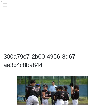
コ
ナ
ン
ビ
テ
ゲ
ン
ー
メディア
ツ
シ
へ
ョ
ス
ン
HOME
メディア
300a79c7-2b00-4956-8d67-ae3c4c8ba844
キ
に
ッ
移
プ
動
2026-04-26
/ 最終更新日時 :
2026-04-26
chiyodamarines
300a79c7-2b00-4956-8d67-
ae3c4c8ba844