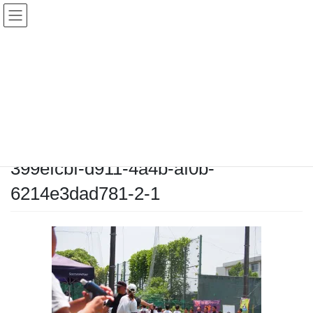
コ
ナ
ン
ビ
テ
ゲ
ン
ー
メディア
ツ
シ
へ
ョ
ス
ン
HOME
メディア
399efcbf-d911-4a4b-af0b-6214e3dad781-2-1
キ
に
ッ
移
プ
動
2025-06-29
/ 最終更新日時 :
2025-06-29
chiyodamarines
399efcbf-d911-4a4b-af0b-
6214e3dad781-2-1