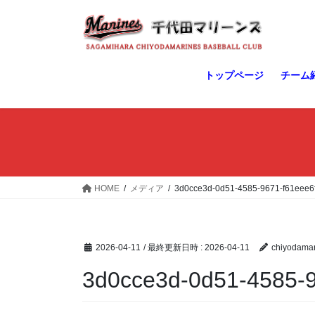
コ
ナ
ン
ビ
テ
ゲ
ン
ー
ツ
シ
トップページ
チーム
へ
ョ
ス
ン
キ
に
ッ
移
プ
動
HOME
メディア
3d0cce3d-0d51-4585-9671-f61eee6
2026-04-11
/ 最終更新日時 :
2026-04-11
chiyodamar
3d0cce3d-0d51-4585-