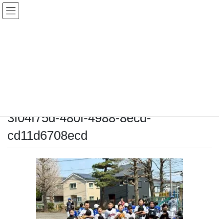
コ
ナ
ン
ビ
テ
ゲ
ン
ー
メディア
ツ
シ
へ
ョ
ス
ン
HOME
メディア
3f04f75d-480f-4988-8ecd-cd11d6708ecd
キ
に
ッ
移
プ
動
2026-03-28
/ 最終更新日時 :
2026-03-28
chiyodamarines
3f04f75d-480f-4988-8ecd-
cd11d6708ecd