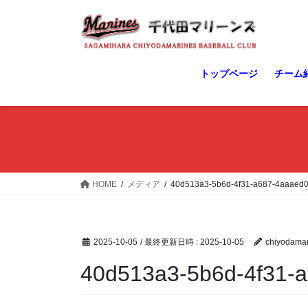
コ
ナ
ン
ビ
テ
ゲ
ン
ー
ツ
シ
トップページ
チーム
へ
ョ
ス
ン
キ
に
ッ
移
プ
動
HOME
メディア
40d513a3-5b6d-4f31-a687-4aaaed0
2025-10-05
/ 最終更新日時 :
2025-10-05
chiyodamar
40d513a3-5b6d-4f31-a