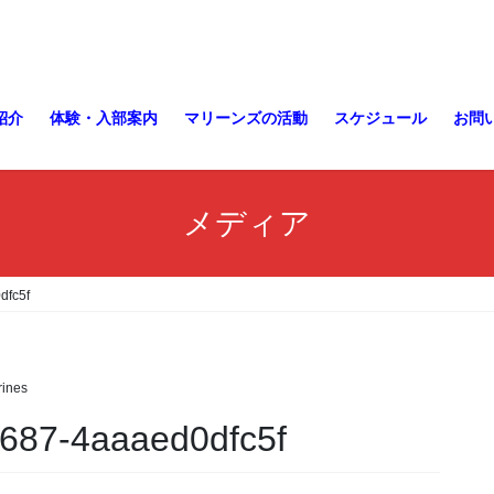
紹介
体験・入部案内
マリーンズの活動
スケジュール
お問
メディア
dfc5f
ines
687-4aaaed0dfc5f