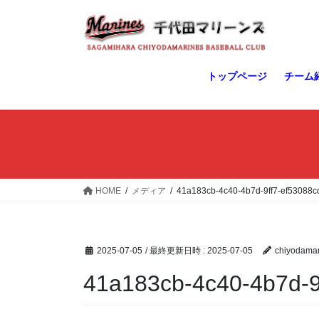
コ
ナ
ン
ビ
テ
ゲ
ン
ー
ツ
シ
トップページ
チーム
へ
ョ
ス
ン
キ
に
ッ
移
プ
動
HOME
メディア
41a183cb-4c40-4b7d-9ff7-ef53088c
2025-07-05
/ 最終更新日時 :
2025-07-05
chiyodamar
41a183cb-4c40-4b7d-9