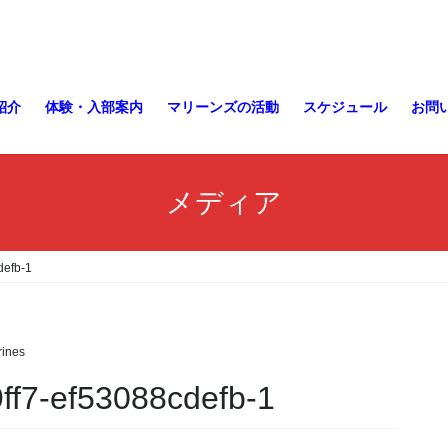
紹介
体験・入部案内
マリーンズの活動
スケジュール
お問
メディア
defb-1
ines
ff7-ef53088cdefb-1