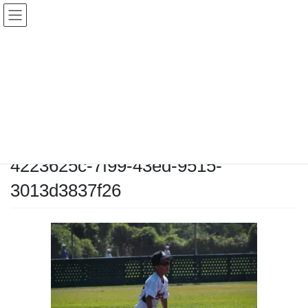
コ
ナ
ン
ビ
テ
ゲ
ン
ー
メディア
ツ
シ
へ
ョ
ス
ン
HOME
メディア
4223625c-7f99-43ed-9515-3013d3837f26
キ
に
ッ
移
プ
動
2025-09-08
/ 最終更新日時 :
2025-09-08
chiyodamarines
4223625c-7f99-43ed-9515-
3013d3837f26