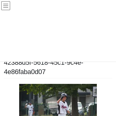
コ
ナ
ン
ビ
テ
ゲ
ン
ー
メディア
ツ
シ
へ
ョ
ス
ン
HOME
メディア
42388d5f-5618-45c1-9c4e-4e86faba0d07
キ
に
ッ
移
プ
動
2025-10-05
/ 最終更新日時 :
2025-10-05
chiyodamarines
42388d5f-5618-45c1-9c4e-
4e86faba0d07