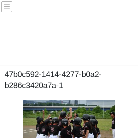
コ
ナ
ン
ビ
テ
ゲ
ン
ー
メディア
ツ
シ
へ
ョ
ス
ン
HOME
メディア
47b0c592-1414-4277-b0a2-b286c3420a7a-1
キ
に
ッ
移
プ
動
2026-05-06
/ 最終更新日時 :
2026-05-06
chiyodamarines
47b0c592-1414-4277-b0a2-
b286c3420a7a-1