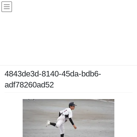
コ
ナ
ン
ビ
テ
ゲ
ン
ー
メディア
ツ
シ
へ
ョ
ス
ン
HOME
メディア
4843de3d-8140-45da-bdb6-adf78260ad52
キ
に
ッ
移
プ
動
2025-10-13
/ 最終更新日時 :
2025-10-13
chiyodamarines
4843de3d-8140-45da-bdb6-
adf78260ad52