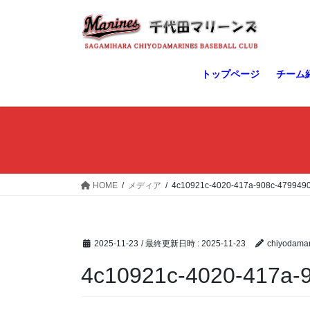
コ
ナ
ン
ビ
テ
ゲ
ン
ー
ツ
シ
トップページ
チーム
へ
ョ
ス
ン
キ
に
ッ
移
プ
動
HOME
メディア
4c10921c-4020-417a-908c-4799490
2025-11-23
/ 最終更新日時 :
2025-11-23
chiyodamar
4c10921c-4020-417a-9