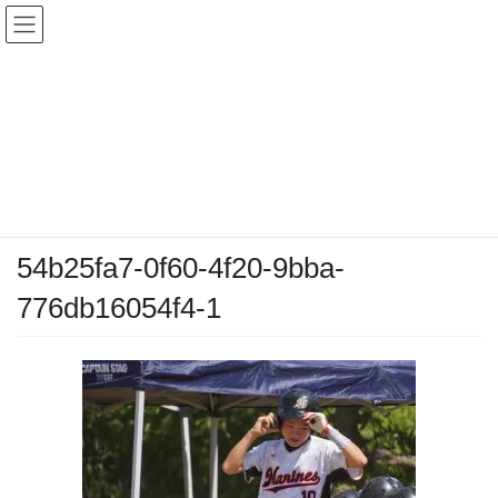
コ
ナ
ン
ビ
テ
ゲ
ン
ー
メディア
ツ
シ
へ
ョ
ス
ン
HOME
メディア
54b25fa7-0f60-4f20-9bba-776db16054f4-1
キ
に
ッ
移
プ
動
2026-05-30
/ 最終更新日時 :
2026-05-30
chiyodamarines
54b25fa7-0f60-4f20-9bba-
776db16054f4-1